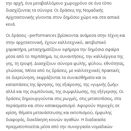
την αρχή, ένα μεταβαλλόμενο χωροχρόνο σε ένα τόπο
διασχίζοντας τα σύνορα. Οι δράσεις της Νομαδικής
Αρχιτεκτονικής γίνονται στον δημόσιο χώρο και στα αστικά
κενά.
Οι δράσεις –performances βρίσκονται ανάμεσα στην τέχνη και
στην αρχιτεκτονική, έχουν καλλιτεχνικό, ακτιβιστικό
χαρακτήρα, μετασχηματίζουν εφήμερα την δημόσια σφαίρα
μέσα από το περπάτημα, τις συναντήσεις, την καλλιέργεια της
γης, τη τροφή. Διασχίζουν σύνορα φυλής, φύλου, εθνότητας,
γλώσσας. Μέσα από τις δράσεις, με καλλιτεχνικές πρακτικές
σε διερεύνηση, εκφράζονται τα συναισθήματα και οι
καταστάσεις της άρνησης, της εξαίρεσης, της «γυμνής ζωής»
αλλά και της συμπόνοιας, της συμφιλίωσης, της εξέγερσης. Οι
δράσεις δημιουργούνται στις ρωγμές, στις μετατοπίσεις, στα
περάσματα και στον κατακερματισμό. Αφορούν περιοχές σε
κρίση, θέματα μετανάστευσης και εκτοπισμού, έμφυλης
διαφοράς, διεκδίκηση κοινών αγαθών. Η διαδικασία
πραγματοποιείται μέσα από την συνεργασία νομαδικών