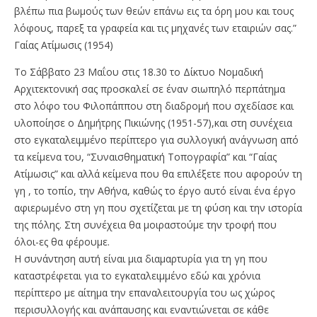
βλέπω πια βωμούς των θεών επάνω εις τα όρη μου και τους
λόφους, παρεξ τα γραφεία και τις μηχανές των εταιριών σας.”
Γαίας Ατίμωσις (1954)
Το Σάββατο 23 Μαΐου στις 18.30 το Δίκτυο Νομαδική
Αρχιτεκτονική σας προσκαλεί σε έναν σιωπηλό περπάτημα
στο λόφο του Φιλοπάππου στη διαδρομή που σχεδίασε και
υλοποίησε ο Δημήτρης Πικιώνης (1951-57),και στη συνέχεια
στο εγκαταλειμμένο περίπτερο για συλλογική ανάγνωση από
τα κείμενα του, “Συναισθηματική Τοπογραφία” και “Γαίας
Ατίμωσις” και αλλά κείμενα που θα επιλέξετε που αφορούν τη
γη , το τοπίο, την Αθήνα, καθώς το έργο αυτό είναι ένα έργο
αφιερωμένο στη γη που σχετίζεται με τη φύση και την ιστορία
της πόλης. Στη συνέχεια θα μοιραστούμε την τροφή που
όλοι-ες θα φέρουμε.
Η συνάντηση αυτή είναι μια διαμαρτυρία για τη γη που
καταστρέφεται για το εγκαταλειμμένο εδώ και χρόνια
περίπτερο με αίτημα την επαναλειτουργία του ως χώρος
περισυλλογής και ανάπαυσης και εναντιώνεται σε κάθε