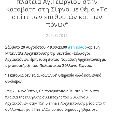
πλατεία Αγ.Γεωργίου στην
Καταβατή στη Σίφνο με θέμα «Το
σπίτι των επιθυμιών και των
πόνων”
20/08/2016
Σάββατο 20 Αυγούστου -19.00-23.00
#‎
ThisIsACo
-op 15η
Μπιεννάλε Αρχιτεκτονικής της Βενετίας –Σύλλογος
Αρχιτεκτόνων, έμπνευση Δίκτυο Νομαδική Αρχιτεκτονική με
την υποστήριξη του Πολιτιστικού Σύλλογο Σίφνου.
“Η κατοικία δεν είναι κοινωνική υπηρεσία αλλά κοινωνικό
δικαίωμα.”
Στις 20 Αύγούστου, θα πραγματοποιηθεί στη Σίφνο στα
πλαίσια της ελληνικής συμμετοχής του Συλλόγου
Αρχιτεκτόνων στην 15η Biennale Αρχιτεκτονικής μέσα απο τη
συλλογικότητα #ThisIsACo-op,που δημιουργήθηκε στα