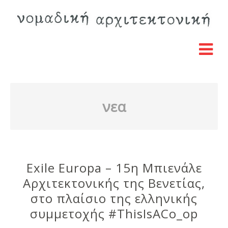
νεα
Exile Europa – 15η Μπιενάλε
Αρχιτεκτονικής της Βενετίας,
στο πλαίσιο της ελληνικής
συμμετοχής ‪#‎ThisIsACo_op‬‬‬‬‬‬‬‬‬‬‬‬‬‬‬‬‬‬‬‬‬‬‬‬‬‬‬‬‬‬‬‬‬‬‬‬‬‬‬‬‬‬‬‬‬‬‬‬‬‬‬‬‬‬‬