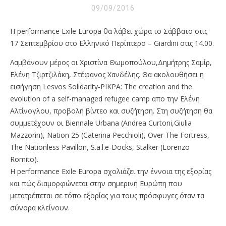
09/09/2016
Η performance Exile Europa θα λάβει χώρα τo Σάββατο στις
17 Σεπτεμβρίου στο Ελληνικό Περίπτερο – Giardini στις 14.00.
Λαμβάνουν μέρος οι Χριστίνα Θωμοπούλου,Δημήτρης Σαμίρ,
Ελένη Τζιρτζιλάκη, Στέφανος Χανδέλης. Θα ακολουθήσει η
εισήγηση Lesvos Solidarity-PIKPA: The creation and the
evolution of a self-managed refugee camp απο την Ελένη
Αλτίνογλου, προβολή βίντεο και συζήτηση. Στη συζήτηση θα
συμμετέχουν οι Biennale Urbana (Andrea Curtoni,Giulia
Mazzorin), Nation 25 (Caterina Pecchioli), Over The Fortress,
The Nationless Pavillon, S.a.l.e-Docks, Stalker (Lorenzo
Romito).
H performance Exile Europa σχολιάζει την έννοια της εξορίας
και πώς διαμορφώνεται στην σημερινή Ευρώπη που
μετατρέπεται σε τόπο εξορίας για τους πρόσφυγες όταν τα
σύνορα κλείνουν.