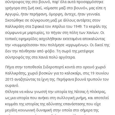
σύντροφος της στο βουνό, παρ’ όλα αυτά προσαρμόστηκε
γρήγορα στη ζωή εκεί, «είμαστε μαζί στο βουνό», μας είπε η
Αργυρώ, ήταν περήφανη, όμορφη, άντεχε, ήταν γενναία.
Σκοτώθηκε σε σύγκρουση μαζί με άλλους αντάρτες στον
Καλλικράτη στα Σφακιά τον Απρίλιο του 1949. Το κεφάλι της
σύμφωνα με μαρτυρίες, το πήγαν στη πόλη των Χανίων. Οι
τοπικές εφημερίδες ασχολήθηκαν εκτεταμένα αποκαλώντας
την «συμμορίτισσα» που πολέμησε «ερρωμένως». Οι δικοί της
δεν την πένθησαν από φόβο. Τη σωρό της μετέφερε
σύντροφός της στα Χανιά πολύ αργότερα.
Πήγα στην τοποθεσία Σιδεροπορτί κοντά στο ορεινό χωριό
Καλλικράτης, χωριό βοσκών για το καλοκαίρι, στις 19 Ιουνίου
2015 αναζητώντας τα ίχνη της. Περήφανα βουνά τρυπούν τον
ουρανό.
Θέλησα να κάνω γνωστή την ιστορία της Νίτσας ή Ηλέκτρας,
ως μια ιστορία που ανήκει στη συλλογική μνήμη, και αποτελεί
κομμάτι της ιστορίας της αδύνατης επανάστασης που είχε
μεγάλη κοινωνική δυναμική στην οποία στο σήμερα της