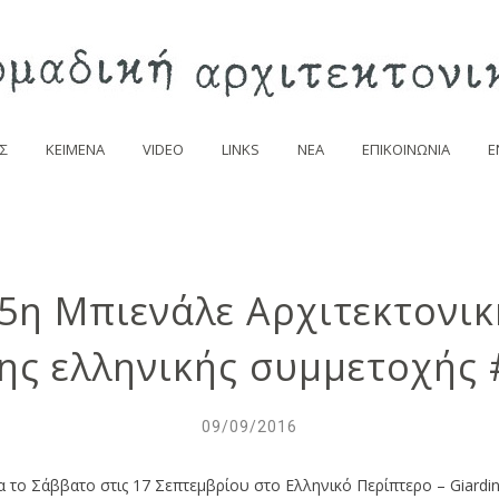
Σ
ΚΕΙΜΕΝΑ
VIDEO
LINKS
NEA
ΕΠΙΚΟΙΝΩΝΙΑ
E
15η Μπιενάλε Αρχιτεκτονικ
υμμετοχής ‪#‎ThisIsACo_op‬‬‬‬‬‬‬‬‬‬‬‬‬‬‬‬‬‬‬‬‬‬‬‬‬‬‬
09/09/2016
 τo Σάββατο στις 17 Σεπτεμβρίου στο Ελληνικό Περίπτερο – Giardini 