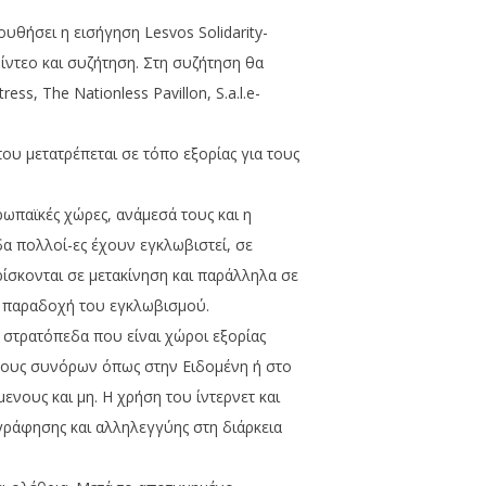
θήσει η εισήγηση Lesvos Solidarity-
ίντεο και συζήτηση. Στη συζήτηση θα
ess, The Nationless Pavillon, S.a.l.e-
ου μετατρέπεται σε τόπο εξορίας για τους
ωπαϊκές χώρες, ανάμεσά τους και η
α πολλοί-ες έχουν εγκλωβιστεί, σε
ρίσκονται σε μετακίνηση και παράλληλα σε
 η παραδοχή του εγκλωβισμού.
 στρατόπεδα που είναι χώροι εξορίας
όνους συνόρων όπως στην Ειδομένη ή στο
νους και μη. Η χρήση του ίντερνετ και
γράφησης και αλληλεγγύης στη διάρκεια