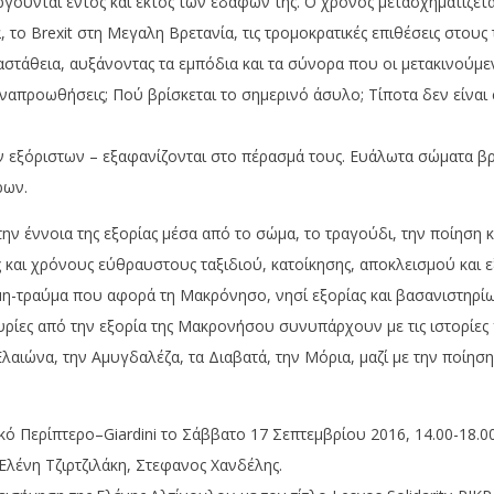
γούνται εντός και εκτός των εδαφών της. Ο χρόνος μετασχηματίζετ
το Brexit στη Mεγαλη Bρετανία, τις τρομοκρατικές επιθέσεις στους
στάθεια, αυξάνοντας τα εμπόδια και τα σύνορα που οι μετακινούμε
αναπροωθήσεις; Πού βρίσκεται το σημερινό άσυλο; Τίποτα δεν είνα
 εξόριστων – εξαφανίζονται στο πέρασμά τους. Eυάλωτα σώματα βρ
ρων.
ν έννοια της εξορίας μέσα από το σώμα, το τραγούδι, την ποίηση κα
και χρόνους εύθραυστους ταξιδιού, κατοίκησης, αποκλεισμού και
ήμη-τραύμα που αφορά τη Μακρόνησο, νησί εξορίας και βασανιστηρί
τυρίες από την εξορία της Μακρονήσου συνυπάρχουν με τις ιστορίες
 Ελαιώνα, την Αμυγδαλέζα, τα Διαβατά, την Μόρια, μαζί με την ποίη
κό Περίπτερο–Giardini το Σάββατο 17 Σεπτεμβρίου 2016, 14.00-18.
λένη Τζιρτζιλάκη, Στεφανος Χανδέλης.