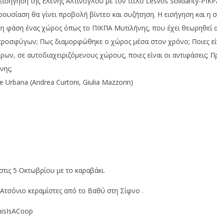
ήγηση της Ελένης Αλτίνογλου με τον τίτλο Lesvos Solidarity-PIKPA: 
ουσίαση θα γίνει προβολή βίντεο και συζήτηση. Η εισήγηση και η
ή τη φάση ένας χώρος όπως το ΠΙΚΠΑ Μυτιλήνης, που έχει θεωρηθε
προσφύγων; Πως διαμορφώθηκε ο χώρος μέσα στον χρόνο; Ποιες είν
ν, σε αυτοδιαχειριζόμενους χώρους, ποιες είναι οι αντιφάσεις; Π
νης;
 Urbana (Andrea Curtoni, Giulia Mazzorin)
τις 5 Οκτωβρίου με το καραβάκι.
Ατσόνιο κεραμίστες από το Βαθύ στη Σίφνο .
isIsACoop