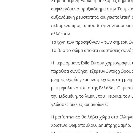
Στην σημερινή Ευρώπη οι εξορίες δημιουρ
αμφιλεγόμενο πραξικόπημα στην Τουρκία, 
αυξανόμενη ρευστότητα και γεωπολιτική α
δεδομένα προς τα που θα γίνονται οι επ
αλλάζουν.
Τα ίχνη των προσφύγων – των σημερινών
Το ίδιο το σώμα αποκτά διαστάσεις συνό
Η περφόρμανς Exile Europa χαρτογραφεί τη
παρούσα συνθήκη, εξερευνώντας χώρους 
μνήμες εξορίας, και ανατρέχουμε στη μν
μετεμφυλιακό τοπίο της Ελλάδας. Οι μαρ
την Ειδομένη, το λιμάνι του Πειραιά, τον
γλώσσες οικείες και ανοίκειες.
Η performance θα λάβει χώρα στο Ελληνι
Χριστίνα Θωμοπούλου, Δημήτρης Σαμήρ, Ε