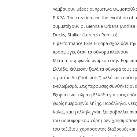
Λαμβάνουν μέρος οι Χριστίνα Θωμοπούλου
PIKPA: The creation and the evolution o
συμμετέχουν οι Biennale Urbana (Andrea Cur
Docks, Stalker (Lorenzo Romito).
H performance Exile Europa σχολιάζει τη
πρόσφυγες όταν τα σύνορα κλείνουν.
Μετά τη συμφωνία ανάμεσα στην Ευρωπαϊκ
Ελλάδα, έκλεισαν ξανά τα σύνορά τους ε
στρατόπεδα (“hotspots”) αλλά και ευρύτε
εγκλωβισμό. Στις παρούσες συνθήκες οι ά
Εξορία είναι τώρα η Ελλάδα για τους πρό
χωρίς ημερομηνία λήξης. Παράλληλα, νέε
Καλαί, και η αλληλεγγύη ξεπροβάλλει ανα
του δορυφορικού χάρτη δεν χρησιμοποιεί
του ταξιδιού χαράσσοντας διαδρομές και 