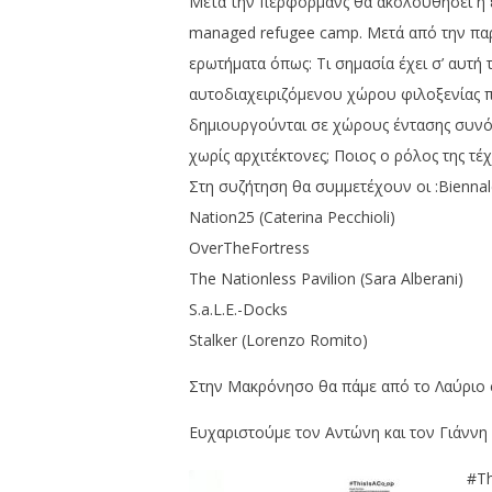
Μετά την περφόρμανς θα ακολουθήσει η εισ
managed refugee camp. Μετά από την παρ
ερωτήματα όπως: Τι σημασία έχει σ’ αυτ
αυτοδιαχειριζόμενου χώρου φιλοξενίας 
δημιουργούνται σε χώρους έντασης συνόρω
χωρίς αρχιτέκτονες; Ποιος ο ρόλος της τέχ
Στη συζήτηση θα συμμετέχουν οι :Biennale
Nation25 (Caterina Pecchioli)
OverTheFortress
The Nationless Pavilion (Sara Alberani)
S.a.L.E.-Docks
Stalker (Lorenzo Romito)
Στην Μακρόνησο θα πάμε από το Λαύριο σ
Ευχαριστούμε τον Αντώνη και τον Γιάννη 
#Th