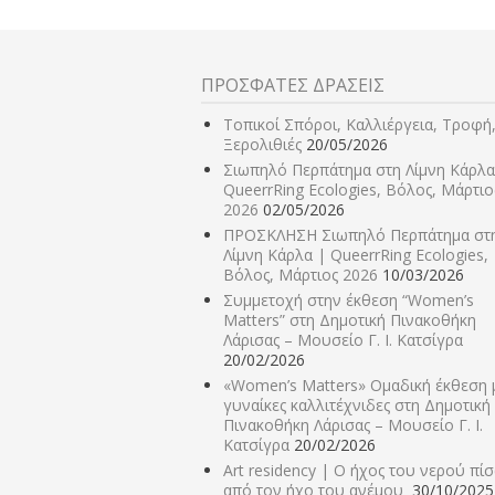
ΠΡΟΣΦΑΤΕΣ ΔΡΑΣΕΙΣ
Τοπικοί Σπόροι, Καλλιέργεια, Τροφή
Ξερολιθιές
20/05/2026
Σιωπηλό Περπάτημα στη Λίμνη Κάρλα
QueerrRing Ecologies, Βόλος, Μάρτιο
2026
02/05/2026
ΠΡΟΣΚΛΗΣΗ Σιωπηλό Περπάτημα στ
Λίμνη Κάρλα | QueerrRing Ecologies,
Βόλος, Μάρτιος 2026
10/03/2026
Συμμετοχή στην έκθεση “Women’s
Matters” στη Δημοτική Πινακοθήκη
Λάρισας – Μουσείο Γ. Ι. Κατσίγρα
20/02/2026
«Women’s Matters» Ομαδική έκθεση 
γυναίκες καλλιτέχνιδες στη Δημοτική
Πινακοθήκη Λάρισας – Μουσείο Γ. Ι.
Κατσίγρα
20/02/2026
Art residency | Ο ήχος του νερού πί
από τον ήχο του ανέμου
30/10/2025