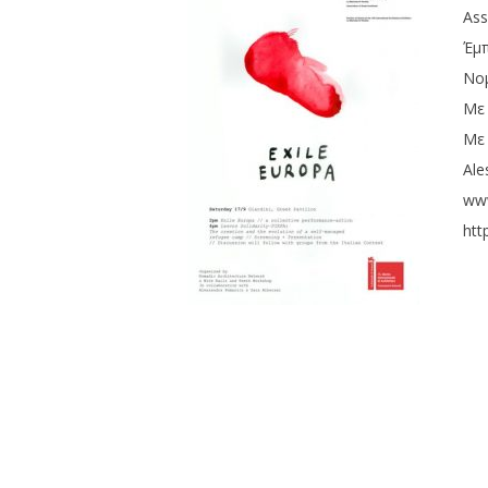
Ass
Έμ
Νομ
Με 
Mε 
Ale
www
htt