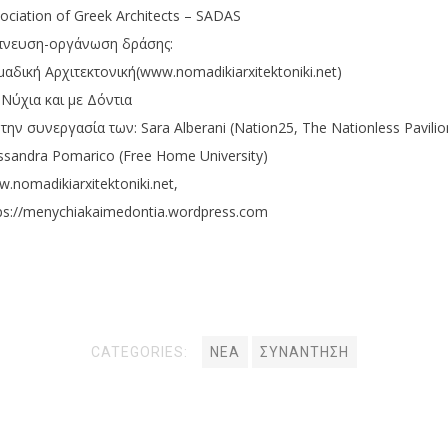
ociation of Greek Architects – SADAS
πνευση-οργάνωση δράσης:
αδική Αρχιτεκτονική(www.nomadikiarxitektoniki.net)
Νύχια και με Δόντια
την συνεργασία των: Sara Alberani (Nation25, The Nationless Pavilio
ssandra Pomarico (Free Home University)
.nomadikiarxitektoniki.net,
ps://menychiakaimedontia.wordpress.com
CATEGORIES:
ΝΕΑ
ΣΥΝΆΝΤΗΣΗ