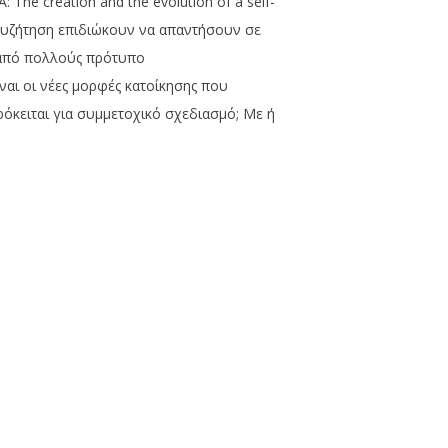
The creation and the evolution of a self-
 συζήτηση επιδιώκουν να απαντήσουν σε
ί από πολλούς πρότυπο
αι οι νέες μορφές κατοίκησης που
ρόκειται για συμμετοχικό σχεδιασμό; Με ή