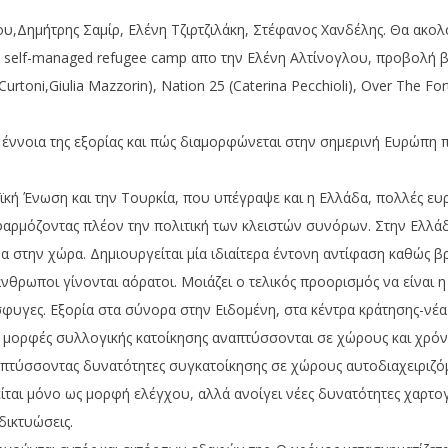
,Δημήτρης Σαμίρ, Ελένη Τζιρτζιλάκη, Στέφανος Χανδέλης. Θα ακολου
f a self-managed refugee camp απο την Ελένη Αλτίνογλου, προβολή β
toni,Giulia Mazzorin), Nation 25 (Caterina Pecchioli), Over The Fortr
ν έννοια της εξορίας και πώς διαμορφώνεται στην σημερινή Ευρώπη π
ή Ένωση και την Τουρκία, που υπέγραψε και η Ελλάδα, πολλές ευρ
φαρμόζοντας πλέον την πολιτική των κλειστών συνόρων. Στην Ελλάδ
ρα στην χώρα. Δημιουργείται μία ιδιαίτερα έντονη αντίφαση καθώς β
νθρωποι γίνονται αόρατοι. Μοιάζει ο τελικός προορισμός να είναι
σφυγες. Εξορία στα σύνορα στην Ειδομένη, στα κέντρα κράτησης-νέα
ς μορφές συλλογικής κατοίκησης αναπτύσσονται σε χώρους και χρ
πτύσσοντας δυνατότητες συγκατοίκησης σε χώρους αυτοδιαχειριζόμε
ται μόνο ως μορφή ελέγχου, αλλά ανοίγει νέες δυνατότητες χαρτο
δικτυώσεις.