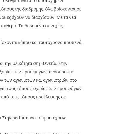
αι ολέθρια. Μετά το αποτυχημένο
 τόπους της διαδρομής, όλα βρίσκονται σε
νοι-ες έχουν να διασχίσουν. Με τα νέα
ι σταθερό. Τα δεδομένα συνεχώς
ίσκονται κάπου και ταυτόχρονα πουθενά.
ι την υλικότητα στη Βενετία. Στην
 εξορίας των προσφύγων, ανασύρουμε
ων των αγωνιστών και αγωνιστριών στο
 για τους τόπους εξορίας των προσφύγων:
ση από τους τόπους προέλευσης σε
00 Στην performance συμμετέχουν: