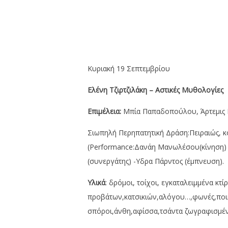
Κυριακή 19 Σεπτεμβρίου
Ελένη Τζιρτζιλάκη – Αστικές Μυθολογίες
Eπιμέλεια:
Μπία Παπαδοπούλου, Άρτεμις 
Σιωπηλή Περηπατητική Δράση:Πειραιώς, κ
(Performance:Δανάη Μανωλέσου(κίνηση) -
(συνεργάτης) -Υδρα Πάρντος (έμπνευση).
Υλικά
: δρόμοι, τοίχοι, εγκαταλειμμένα κ
προβάτων,κατσικιών,αλόγου…,φωνές,ποιήμ
σπόροι,άνθη,αφίσσα,τσάντα ζωγραφισμέν