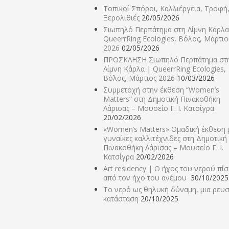
Τοπικοί Σπόροι, Καλλιέργεια, Τροφή
Ξερολιθιές
20/05/2026
Σιωπηλό Περπάτημα στη Λίμνη Κάρλα
QueerrRing Ecologies, Βόλος, Μάρτιο
2026
02/05/2026
ΠΡΟΣΚΛΗΣΗ Σιωπηλό Περπάτημα στ
Λίμνη Κάρλα | QueerrRing Ecologies,
Βόλος, Μάρτιος 2026
10/03/2026
Συμμετοχή στην έκθεση “Women’s
Matters” στη Δημοτική Πινακοθήκη
Λάρισας – Μουσείο Γ. Ι. Κατσίγρα
20/02/2026
«Women’s Matters» Ομαδική έκθεση 
γυναίκες καλλιτέχνιδες στη Δημοτική
Πινακοθήκη Λάρισας – Μουσείο Γ. Ι.
Κατσίγρα
20/02/2026
Art residency | Ο ήχος του νερού πί
από τον ήχο του ανέμου
30/10/2025
Το νερό ως θηλυκή δύναμη, μια ρευ
κατάσταση
20/10/2025