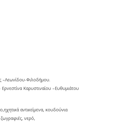
ός –Λεωνίδου-Φιλοδήμου.
- Ερνεστίνα Καρυστιναίου –Ευθυμιάτου
ο,ηχητικά αντικείμενα, κουδούνια
ζωγραφιές, νερό,