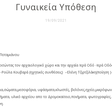
Γυναικεία Υπόθεση
19/09/2021
Ποταμιάνου
οιτώντας τον αρχαιολογικό χώρο και την αρχαία Ιερά Οδό -Ιερά Οδ
Ρούλα Κουβαρά (ηχητικές συνθέσεις) –Ελένη Τζιρτζιλάκη(ποίηση )
τίρια,σώματα,μεσοφόρια, υφάσματα,κλωστές, βελόνες,ηχείο,μικρόφων
ατα, υλικό αρχείου απο το Δρομοκαϊτειο,ποιήματα, φωτογραφίες, 
η.