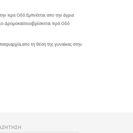
ην Ιερα Οδό.Εμπνέεται απο την άγρια
ίο-Δρομοκαϊτειο(βρίσκεται Ιερά Οδό
ατριαρχία,απο τη θέση της γυναίκας στην
ΑΖΗΤΗΣΗ