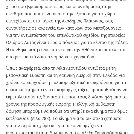
χώρο που βρισκόμαστε τώρα, και οι αντιδράσεις στην
συνθήκη που προτείνεται απο την εξουσία για το χώρο
συνεχίζονται στο πάρκο της Ακαδημίας Πλάτωνος, στις
συναντήσεις σε καφενεία των κατοίκων στο Μεταξουργείο
για την αντιμετώπιση του επενδυτικού σχεδίου της εταιρείας
Ολιάρος. Αυτός είναι τώρα ο πόλεμος για το κέντρο της πόλης.
Η συνθήκη αυτή είναι κατι νέο για την Αθήνα και αποτελείται
απο ριζωματικά δίκτυα νομαδικού χαρακτήρα .
Όπως αναφέρεται απο τη Λιλα Λεοντίδου αντίθετα με τη
μεσογειακή Ευρώπη και τη Λατινική Αμερική στην Ελλάδα για
χρόνια κυριαρχούσε η παλαιομαρξιστική περιφρόνηση για τα
οικιστικά ζητήματα ενώ οι κυρίαρχες τάξεις προσπαθούσαν να
εκμεταλευτούν τις δυνατότητες που τους δινόταν ήδη από τα
χρόνια της προσφυγικής εισροής. Η ελληνική αυθαίρετη
δόμηση μπορούμε να πούμε ότι υπήρξε ενα κίνημα που όμως
κατέρρευσε. (Λιλα 288). Το κίνημα για τα οικιστικά ζητήματα
για τον δημόσιο χώρο και για τα κοινά αρχίζει να
αναπτύσσεται μετά τη δολοφονία του Αλέξη Γρηγορόπουλου