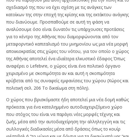
σχεδιασμό της που να έχει σχέση με τις ανάγκες των
κατοίκων της στην εποχή της κρίσης και της εκτάκτου ανάγκης
που διανύουμε. Προσπαθούμε σε αυτή τη φάση να
αναλύσουμε όσο είναι δυνατόν τις υπάρχουσες προτάσεις
για το κέντρο της Αθήνας που διαμορφώνονται από τον
μεταφορντικό καπιταλισμό του μνημονίου ως μια νέα μορφή
αποικιοκρατίας στις χώρες του νότου, για τον οποίο ο χώρος
της Αθήνας αποτελεί ένα ιδιαίτερα ελκυστικό έδαφος Όπως
αναφέρει ο Lefebvre, ο χώρος είναι ένα πολιτικό όργανο
χειρισμένο με σκοπιμότητα αν και αυτή η σκοπιμότητα
κρύβεται από τις συναφείς εμφανίσεις του χώρου (Χώρος και
πολιτική σελ. 206 Το δικαίωμα στη πόλη).
Ο χώρος που βρισκόμαστε ήδη αποτελεί μια νέα δομή καθώς
πρόκειται για ένα κατειλημμένο αυτοδιαχειριζόμενο χώρο
που στόχος του είναι να παράγει νέες μορφές τέχνης και
ζωής, μέσα από την αυτοδιαχείρηση την αλληλεγγύη και τις
συλλογικές διαδικασίες μέσα από δράσεις όπως το κουίρ
φέστιβαλ ή “το νύχια και με δόντια για τα δικαιώματά μας “και