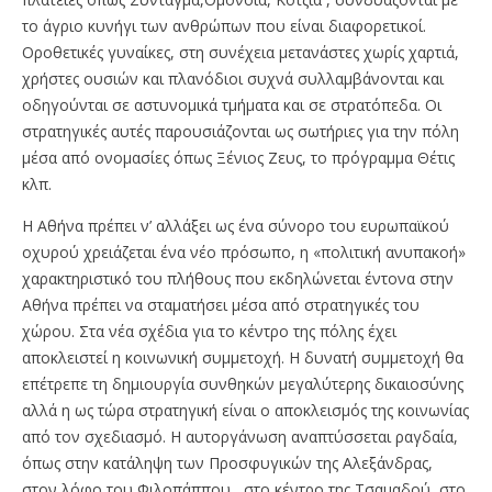
το άγριο κυνήγι των ανθρώπων που είναι διαφορετικοί.
Οροθετικές γυναίκες, στη συνέχεια μετανάστες χωρίς χαρτιά,
χρήστες ουσιών και πλανόδιοι συχνά συλλαμβάνονται και
οδηγούνται σε αστυνομικά τμήματα και σε στρατόπεδα. Οι
στρατηγικές αυτές παρουσιάζονται ως σωτήριες για την πόλη
μέσα από ονομασίες όπως Ξένιος Ζευς, το πρόγραμμα Θέτις
κλπ.
Η Αθήνα πρέπει ν’ αλλάξει ως ένα σύνορο του ευρωπαϊκού
οχυρού χρειάζεται ένα νέο πρόσωπο, η «πολιτική ανυπακοή»
χαρακτηριστικό του πλήθους που εκδηλώνεται έντονα στην
Αθήνα πρέπει να σταματήσει μέσα από στρατηγικές του
χώρου. Στα νέα σχέδια για το κέντρο της πόλης έχει
αποκλειστεί η κοινωνική συμμετοχή. Η δυνατή συμμετοχή θα
επέτρεπε τη δημιουργία συνθηκών μεγαλύτερης δικαιοσύνης
αλλά η ως τώρα στρατηγική είναι ο αποκλεισμός της κοινωνίας
από τον σχεδιασμό. Η αυτοργάνωση αναπτύσσεται ραγδαία,
όπως στην κατάληψη των Προσφυγικών της Αλεξάνδρας,
στον λόφο του Φιλοπάππου , στο κέντρο της Τσαμαδού, στο