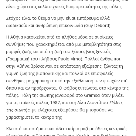
δίνει χώρο στις καλλιτεχνικές διαφορετικότητες της πόλης.
Στόχος είναι το θέαμα να μην είναι εμπόρευμα αλλά
διαδικασία και ανθρώπινη επικοινωνία (Guy Debord)
Η Αθήνα κατοικείται από το πλήθος μέσα σε ανοίκειες
συνθήκες που χαρακτηρίζεται από μια μεταβλητότητα στις
μορφές ζωής και από τη ζωή του ξένου, βιος ξενικός
(Γραμματική του πλήθους Paolo Virno). Πολλοί άνθρωποι
στην Αθήνα βρίσκονται σε κατάσταση εξαίρεσης, ζώντας τη
γυμνή ζωή της βιοπολιτικής και πολλοί σε επισφαλείς
συνθήκες με χαρακτηριστικό την εξαθλίωση των φτωχών απ’
όπου και αν προέρχονται. Ο φόβος εντείνεται στο κέντρο της
πόλης. Πόλη της σιωπής (αναφορά στο Gramsci όταν μιλάει
για τις ιταλικές πόλεις 1987, και στη Λίλα Λεοντίδου
Πόλεις
της σιωπής
, με ελάχιστες εξαιρέσεις θα μπορούσε να
χαρακτηριστεί το κέντρο της.
Κλειστά καταστήματα,και άδεια κτίρια μαζί με άδειες κεντρικές
πλατείες όπως Σύνταγμα,Ομόνοια, Κοτζιά , συνδυάζονται με