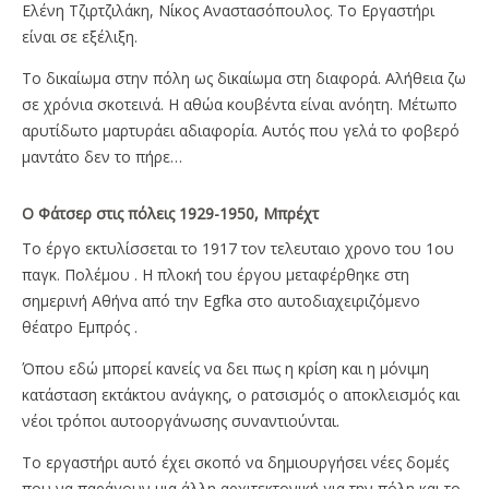
Ελένη Τζιρτζιλάκη, Νίκος Αναστασόπουλος. Το Εργαστήρι
είναι σε εξέλιξη.
Το δικαίωμα στην πόλη ως δικαίωμα στη διαφορά. Αλήθεια ζω
σε χρόνια σκοτεινά. Η αθώα κουβέντα είναι ανόητη. Μέτωπο
αρυτίδωτο μαρτυράει αδιαφορία. Αυτός που γελά το φοβερό
μαντάτο δεν το πήρε…
Ο Φάτσερ στις πόλεις 1929-1950, Μπρέχτ
Το έργο εκτυλίσσεται το 1917 τον τελευταιο χρονο του 1oυ
παγκ. Πολέμου . Η πλοκή του έργου μεταφέρθηκε στη
σημερινή Αθήνα από την Egfka στο αυτοδιαχειριζόμενο
θέατρο Εμπρός .
Όπου εδώ μπορεί κανείς να δει πως η κρίση και η μόνιμη
κατάσταση εκτάκτου ανάγκης, ο ρατσισμός ο αποκλεισμός και
νέοι τρόποι αυτοοργάνωσης συναντιούνται.
Το εργαστήρι αυτό έχει σκοπό να δημιουργήσει νέες δομές
που να παράγουν μια άλλη αρχιτεκτονική για την πόλη και το