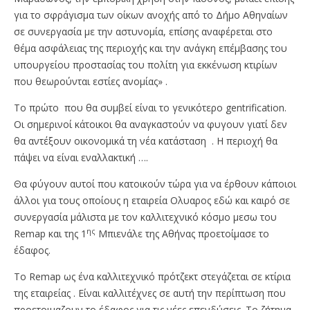
για το σφράγισμα των οίκων ανοχής από το Δήμο Αθηναίων
σε συνεργασία με την αστυνομία, επίσης αναφέρεται στο
θέμα ασφάλειας της περιοχής και την ανάγκη επέμβασης του
υπουργείου προστασίας του πολίτη για εκκένωση κτιρίων
που θεωρούνται εστίες ανομίας» .
Το πρώτο που θα συμβεί είναι το γενικότερο gentrification.
Οι σημερινοί κάτοικοι θα αναγκαστούν να φυγουν γιατί δεν
θα αντέξουν οικονομικά τη νέα κατάσταση . Η περιοχή θα
πάψει να είναι εναλλακτική ….
Θα φύγουν αυτοί που κατοικούν τώρα για να έρθουν κάποιοι
άλλοι για τους οποίους η εταιρεία Ολυαρος εδώ και καιρό σε
συνεργασία μάλιστα με τον καλλιτεχνικό κόσμο μεσω του
ης
Remap και της 1
Μπιενάλε της Αθήνας προετοίμασε το
έδαφος.
Το Remap ως ένα καλλιτεχνικό πρότζεκτ στεγάζεται σε κτίρια
της εταιρείας . Είναι καλλιτέχνες σε αυτή την περίπτωση που
προετοιμαζουν το έδαφος για τις νέες επενδύσεις. Το ζήτημα