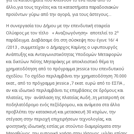
άλλο,για τους τεχνίτες και τα καταστήματα παραδοσιακών
προϊόντων γύρω από την αγορά, για τους άστεγους…
Η συνεργασία του Δήμου με την επενδυτική εταιρεία
ο
Ολύαρος με τον τίτλο « Αναζοωγόνηση» αποτελεί το 2
παράδειγμα. Διαβάσαμε ότι στη σύσκεψη που έγινε 16/ 4
/2013 , συμμετείχαν ο Δήμαρχος Καμίνης ο υφυπουργός
Ανάπτυξης και Ανταγωνιστικότητας Υποδομών Μεταφορών
και δικτύων Νότης Μηταράκης με αποκλειστικό θέμα τη
χρηματοδότηση από το πρόγραμμα Jessica του επενδυτικού
σχεδίου. Το σχέδιο περιλαμβάνει την χρηματοδότηση 70.000
εκατ., από το πρόγραμμα Jessica ,7 εκατ. ευρώ από το ΕΣΠΑ ,
αν και ιδιωτικό περιλαμβάνει τις επεμβάσεις σε δρόμους και
πλατείες, την ανάπλαση της πλατείας Aυδή ,τη μετατροπή σε
ποδηλατόδρομο ενός πεζόδρομου, και ανάμεσα στα άλλα
προβλέπει την κατασκευή και μετασκευή 30 κτιρίων, την
στέγαση στην περιοχή επιχειρήσεων τεχνολογίας, και
φοιτητικής ιδιωτικής εστίας με στούντιο διαμερίσματα στην
Μαραθώνος, την εμπορική χρήση στην Ιάσονος, μιλάει επίσης