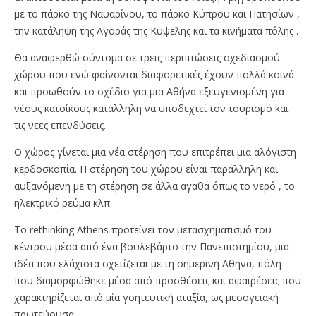
με το πάρκο της Ναυαρίνου, το πάρκο Κύπρου και Πατησίων ,
την κατάληψη της Αγοράς της Κυψελης και τα κινήματα πόλης .
Θα αναφερθώ σύντομα σε τρεις περιπτώσεις σχεδιασμού
χώρου που ενώ φαίνονται διαφορετικές έχουν πολλά κοινά
και προωθούν το σχέδιο για μια Αθήνα εξευγενισμένη για
νέους κατοίκους κατάλληλη να υποδεχτεί τον τουρισμό και
τις νεες επενδύσεις.
Ο χώρος γίνεται μια νέα στέρηση που επιτρέπει μια αλόγιστη
κερδοσκοπία. Η στέρηση του χώρου είναι παράλληλη και
αυξανόμενη με τη στέρηση σε άλλα αγαθά όπως το νερό , το
ηλεκτρικό ρεύμα κλπ
Το rethinking Athens προτείνει τον μετασχηματισμό του
κέντρου μέσα από ένα βουλεβάρτο την Πανεπιστημίου, μια
ιδέα που ελάχιστα σχετίζεται με τη σημερινή Αθήνα, πόλη
που διαμορφώθηκε μέσα από προσθέσεις και αφαιρέσεις που
χαρακτηρίζεται από μία γοητευτική αταξία, ως μεσογειακή
πρωτεύουσα .