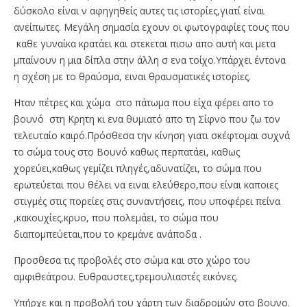
δύσκολο είναι ν αφηγηθείς αυτες τις ιστορίες,γιατί είναι
ανείπωτες. Μεγάλη σημασία εχουν οι φωτογραφίες τους που
καθε γυναίκα κρατάει και στεκεται πισω απο αυτή και μετα
μπαίνουν η μια δίπλα στην άλλη σ ενα τοίχο.Υπάρχει έντονα
η σχέση με το θραύσμα, ειναι θραυσματικές ιστορίες.
Ηταν πέτρες και χώμα στο πάτωμα που είχα φέρει απο το
βουνό στη Κρητη κι ενα θυμιατό απο τη Σίφνο που ζω τον
τελευταίο καιρό.Πρόσθεσα την κίνηση γιατι σκέφτομαι συχνά
το σώμα τους στο Βουνό καθως περπατάει, καθως
χορεύει,καθως γεμίζει πληγές,αδυνατίζει, το σώμα που
ερωτεύεται που θέλει να ειναι ελεύθερο,που είναι καποιες
στιγμές στις πορείες στις συναντήσεις, που υποφέρει πείνα
,κακουχίες,κρυο, που πολεμάει, το σώμα που
διαπομπεύεται,που το κρεμάνε ανάποδα .
Προσθεσα τις προβολές στο σώμα και στο χώρο του
αμφιθεάτρου. Ευθραυστες,τρεμουλιαστές εικόνες.
Υπήρχε και η προβολή του χάρτη των διαδρομών στο βουνο.