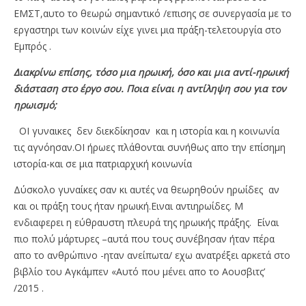
ΕΜΣΤ,αυτο το θεωρώ σημαντικό /επισης σε συνεργασία με το
εργαστηρι των κοινών είχε γινει μια πράξη-τελετουργία στο
Εμπρός .
Διακρίνω επίσης, τόσο μια ηρωική, όσο και μια αντί-ηρωική
διάσταση στο έργο σου. Ποια είναι η αντίληψη σου για τον
ηρωισμό;
ΟΙ γυναικες δεν διεκδίκησαν και η ιστορία και η κοινωνία
τις αγνόησαν.ΟΙ ήρωες πλάθονται συνήθως απο την επίσημη
ιστορία-και σε μια πατριαρχική κοινωνία
Δύσκολο γυναίκες σαν κι αυτές να θεωρηθούν ηρωίδες αν
και οι πράξη τους ήταν ηρωική.Ειναι αντιηρωίδες. Μ
ενδιαφερει η εύθραυστη πλευρά της ηρωικής πράξης. Είναι
πιο πολύ μάρτυρες –αυτά που τους συνέβησαν ήταν πέρα
απο το ανθρώπινο -ηταν ανείπωτα/ εχω ανατρέξει αρκετά στο
βιβλίο του Αγκάμπεν «Αυτό που μένει απο το Αουσβιτς’
/2015 .