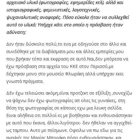
αρχειακό υλικό (φωτογραφίες, εφημερίδες κτλ), αλλά και
ιστοριογραφικές, φεμινιστικές, λογοτεχνικές,
ψυχαναλυτικές αναφορές. Πόσο εύκολο ήταν να συλλεχθεί
αυτό το υλικό; Υπήρχε κάτι στο οποίο η πρόσβαση ήταν
αδύνατη;
Δεν ήταν δύσκολο πολύ,το ενα με οδηγούσε στο άλλο και
συνδέθηκε με τα διαβάσματα μου και άλλες εμπειρίες μου
που βρήκαν τόπο και εκφραση σε αυτό.Ναι,δεν μπόρεσα να
έχω πρόσβαση στα αρχεία του ΚΚΕ στον Περισσό,με
δέχτηκαν μονο στο μουσείο Φλωράκη αλλά υπήρχαν εκει
γνωστά πράγματα.
ΔΕν έχω τελειώσει ακόμη,είναι προτζεκτ σε εξέλιξη ,συνεχίζω
να ψάχνω δεν έχω φωτογραφίες απ ολες τις γυναίκες, στη
θέση της φωτογραφίας σε κάποιες εχω μια λευκη σελίδα.
Ειναι αλήθεια οτι πολλοί-ες με βοήθησαν και ενθουσιάστηκαν
με αυτό που έκανα, άλλοι-λιγότεροι- δεν ήθελαν να αγγιχθεί-
ως ταμπου. Αυτο με πείσμωνε. Οφειλω να πω εδω για τις
ανηψιές της Μαρίας Μποράκη πόσο ενθουσιάστηκαν, και