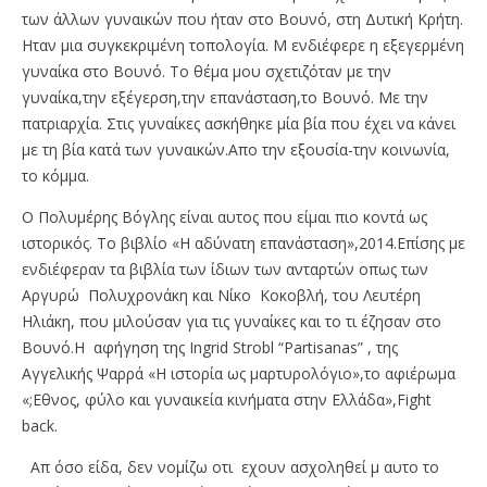
των άλλων γυναικών που ήταν στο Βουνό, στη Δυτική Κρήτη.
Ηταν μια συγκεκριμένη τοπολογία. Μ ενδιέφερε η εξεγερμένη
γυναίκα στο Βουνό. Το θέμα μου σχετιζόταν με την
γυναίκα,την εξέγερση,την επανάσταση,το Βουνό. Με την
πατριαρχία. Στις γυναίκες ασκήθηκε μία βία που έχει να κάνει
με τη βία κατά των γυναικών.Απο την εξουσία-την κοινωνία,
το κόμμα.
Ο Πολυμέρης Βόγλης είναι αυτος που είμαι πιο κοντά ως
ιστορικός. Το βιβλίο «Η αδύνατη επανάσταση»,2014.Επίσης με
ενδιέφεραν τα βιβλία των ίδιων των ανταρτών οπως των
Αργυρώ Πολυχρονάκη και Νίκο Κοκοβλή, του Λευτέρη
Ηλιάκη, που μιλούσαν για τις γυναίκες και το τι έζησαν στο
Βουνό.Η αφήγηση της Ingrid Strobl “Partisanas” , της
Αγγελικής Ψαρρά «Η ιστορία ως μαρτυρολόγιο»,το αφιέρωμα
«;Eθνος, φύλο και γυναικεία κινήματα στην Ελλάδα»,Fight
back.
Απ όσο είδα, δεν νομίζω οτι εχουν ασχοληθεί μ αυτο το