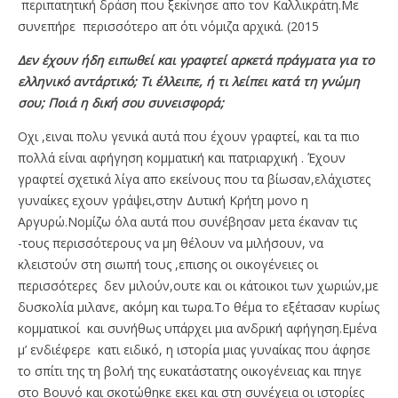
περιπατητική δράση που ξεκίνησε απο τον Καλλικράτη.Με
συνεπήρε περισσότερο απ ότι νόμιζα αρχικά. (2015
Δεν έχουν ήδη ειπωθεί και γραφτεί αρκετά πράγματα για το
ελληνικό αντάρτικό; Τι έλλειπε, ή τι λείπει κατά τη γνώμη
σου; Ποιά η δική σου συνεισφορά;
Οχι ,ειναι πολυ γενικά αυτά που έχουν γραφτεί, και τα πιο
πολλά είναι αφήγηση κομματική και πατριαρχική . Έχουν
γραφτεί σχετικά λίγα απο εκείνους που τα βίωσαν,ελάχιστες
γυναίκες εχουν γράψει,στην Δυτική Κρήτη μονο η
Αργυρώ.Νομίζω όλα αυτά που συνέβησαν μετα έκαναν τις
-τους περισσότερους να μη θέλουν να μιλήσουν, να
κλειστούν στη σιωπή τους ,επισης οι οικογένειες οι
περισσότερες δεν μιλούν,ουτε και οι κάτοικοι των χωριών,με
δυσκολία μιλανε, ακόμη και τωρα.Το θέμα το εξέτασαν κυρίως
κομματικοί και συνήθως υπάρχει μια ανδρική αφήγηση.Εμένα
μ’ ενδιέφερε κατι ειδικό, η ιστορία μιας γυναίκας που άφησε
το σπίτι της τη βολή της ευκατάστατης οικογένειας και πηγε
στο Βουνό και σκοτώθηκε εκει και στη συνέχεια οι ιστορίες