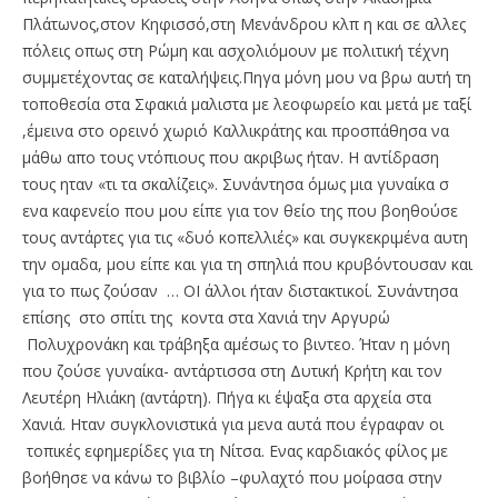
Πλάτωνος,στον Κηφισσό,στη Μενάνδρου κλπ η και σε αλλες
πόλεις οπως στη Ρώμη και ασχολιόμουν με πολιτική τέχνη
συμμετέχοντας σε καταλήψεις.Πηγα μόνη μου να βρω αυτή τη
τοποθεσία στα Σφακιά μαλιστα με λεοφωρείο και μετά με ταξί
,έμεινα στο ορεινό χωριό Καλλικράτης και προσπάθησα να
μάθω απο τους ντόπιους που ακριβως ήταν. Η αντίδραση
τους ηταν «τι τα σκαλίζεις». Συνάντησα όμως μια γυναίκα σ
ενα καφενείο που μου είπε για τον θείο της που βοηθούσε
τους αντάρτες για τις «δυό κοπελλιές» και συγκεκριμένα αυτη
την ομαδα, μου είπε και για τη σπηλιά που κρυβόντουσαν και
για το πως ζούσαν … ΟΙ άλλοι ήταν διστακτικοί. Συνάντησα
επίσης στο σπίτι της κοντα στα Χανιά την Αργυρώ
Πολυχρονάκη και τράβηξα αμέσως το βιντεο. Ήταν η μόνη
που ζούσε γυναίκα- αντάρτισσα στη Δυτική Κρήτη και τον
Λευτέρη Ηλιάκη (αντάρτη). Πήγα κι έψαξα στα αρχεία στα
Χανιά. Ηταν συγκλονιστικά για μενα αυτά που έγραφαν οι
τοπικές εφημερίδες για τη Νίτσα. Ενας καρδιακός φίλος με
βοήθησε να κάνω το βιβλίο –φυλαχτό που μοίρασα στην