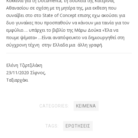
Κοκκινιά για τη Documenta, τη δουλεια της Κατερίνας
Αθανασίου σε σχέση με τη μητέρα της, μια εκθεση που
συναίβει στο στο State of Concept επισης εχω ακούσει για
δυο γυναίκες που προσπαθούν να κάνουν μια ταινία για τον
εμφύλιο…. υπάρχει το βιβλίο της Μάρω Δούκα «Έλα να
πουμε ψέματα» …Είναι αναπόφευκτο να δημιουργηθεί στη
σύγχρονη τέχνη στην Eλλαδα μια άλλη γραφή.
Ελένη Τζιρτζιλάκη
23/11/2020 Σίφνος,
Ταξιαρχάκι
CATEGORIES:
ΚΕΊΜΕΝΑ
TAGS:
ΕΡΩΤΉΣΕΙΣ