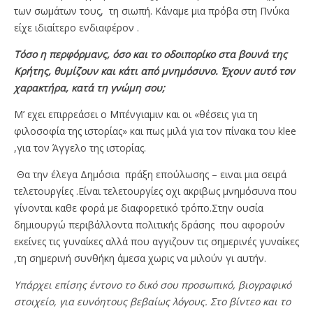
των σωμάτων τους, τη σιωπή. Κάναμε μια πρόβα στη Πνύκα
είχε ιδιαίτερο ενδιαφέρον .
Τόσο η περφόρμανς, όσο και το οδοιπορίκο στα βουνά της
Κρήτης, θυμίζουν και κάτι από μνημόσυνο. Έχουν αυτό τον
χαρακτήρα, κατά τη γνώμη σου;
Μ’ εχει επιρρεάσει ο Μπένγιαμιν και οι «θέσεις για τη
φιλοσοφία της ιστορίας» και πως μιλά για τον πίνακα του klee
,για τον Άγγελο της ιστορίας.
Θα την έλεγα Δημόσια πράξη επούλωσης – ειναι μια σειρά
τελετουργίες .Είναι τελετουργίες οχι ακριβως μνημόσυνα που
γίνονται καθε φορά με διαφορετικό τρόπο.Στην ουσία
δημιουργώ περιβάλλοντα πολιτικής δράσης που αφορούν
εκείνες τις γυναίκες αλλά που αγγιζουν τις σημερινές γυναίκες
,τη σημερινή συνθήκη άμεσα χωρις να μιλούν γι αυτήν.
Υπάρχει επίσης έντονο το δικό σου προσωπικό, βιογραφικό
στοιχείο, για ευνόητους βεβαίως λόγους. Στο βίντεο και το