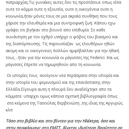
πατριαρχίας.Τις γυναίκες αυτες δεν τις προστάτευε οπως είπα
ουτε το κόμμα ουτε η εξουσία, ουτε η οικογένεια ουτε η
κοινωνία,ήταν μόνες τους σε μια ακραία συνθήκη που τους
χάρισε την ελευθερία και μια συντροφική ζωή. Κάπου εχω
γράψει οτι βγήκαν στο βουνό απο επιθυμία. Σε καθε
συνάντηση με τον εχθρό υπήρχε ο φόβος του βιασμού και
της διαπόμπευσης. ΤΙς παρουσίαζαν ως ελευθέρων ηθών
ακομη και οι οικογενειες πολλών αμφέβαλλαν για την ηθική
τους , ήταν για την κοινωνία οι μάγισσες της Federici. Και ως
μάγισσες έπρεπε να τημωρηθούν απο τη κοινωνία.
Οι ιστορίες τους ανοίγουν νεα περάσματα στην ιστορία και
στην ιστορία του φεμινισμού και της επανάστασης στην
Ελλάδα.Σίγουρα αυτη η πλευρά δεν αναδείχτηκε απο τα
κόμματα υπαρχει ομως κάποια σχετική βιβλιογραφία όπως
στα κείμενα της Τασούλας Βερβενιώτη ,της ιδιας της Αργυρώς
κλπ
Τόσο στο βιβλίο και στο βίντεο για την Ηλέκτρα, όσο και
στην περφόρμανς στο ΕΜΣΤ, δίνεται ιδιαίτερη βαρύτητα σε