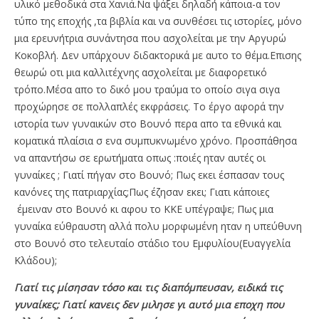
υλικό μεθοδικά στα Χανιά.Να ψάξει δηλαδή κάποια-α τον
τύπο της εποχής ,τα βιβλία και να συνθέσει τις ιστορίες, μόνο
μια ερευνήτρια συνάντησα που ασχολείται με την Αργυρώ
Κοκοβλή. Δεν υπάρχουν διδακτορικά με αυτο το θέμα.Επισης
θεωρώ οτι μια καλλιτέχνης ασχολείται με διαφορετικό
τρόπο.Μέσα απο το δικό μου τραύμα το οποίο σιγα σιγα
προχώρησε σε πολλαπλές εκφράσεις. Το έργο αφορά την
ιστορία των γυναικών στο Βουνό περα απο τα εθνικά και
κοματικά πλαίσια σ ενα συμπυκνωμένο χρόνο. Προσπάθησα
να απαντήσω σε ερωτήματα οπως :ποιές ηταν αυτές οι
γυναίκες ; Γιατί πήγαν στο Βουνό; Πως εκει έσπασαν τους
κανόνες της πατριαρχίας;Πως έζησαν εκει; Γιατι κάποιες
έμειναν στο Βουνό κι αφου το ΚΚΕ υπέγραψε; Πως μια
γυναίκα εύθραυστη αλλά πολυ μορφωμένη ηταν η υπεύθυνη
στο Βουνό στο τελευταίο στάδιο του Εμφυλίου(Ευαγγελία
Κλάδου);
Γιατί τις μίσησαν τόσο και τις διαπόμπευσαν, ειδικά τις
γυναίκες; Γιατί κανεις δεν μιλησε γι αυτό μια εποχη που