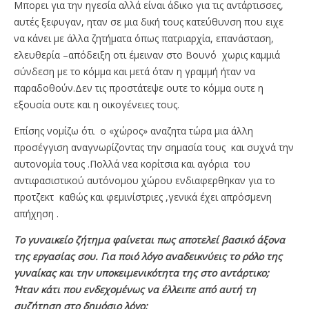
Μπορει για την ηγεσία αλλά είναι άδικο για τις αντάρτισσες,
αυτές ξεφυγαν, ηταν σε μια δική τους κατεύθυνση που ειχε
να κάνει με άλλα ζητήματα όπως πατριαρχία, επανάσταση,
ελευθερία –απόδειξη οτι έμειναν στο Βουνό χωρις καμμιά
σύνδεση με το κόμμα και μετά όταν η γραμμή ήταν να
παραδοθούν.Δεν τις προστάτεψε ουτε το κόμμα ουτε η
εξουσία ουτε και η οικογένειες τους.
Επίσης νομίζω ότι ο «χώρος» αναζητα τώρα μια άλλη
προσέγγιση αναγνωρίζοντας την σημασία τους και συχνά την
αυτονομία τους .Πολλά νεα κορίτσια και αγόρια του
αντιφασιστικού αυτόνομου χώρου ενδιαφερθηκαν για το
προτζεκτ καθώς και φεμινίστριες ,γενικά έχει απρόσμενη
απήχηση .
Το γυναικείο ζήτημα φαίνεται πως αποτελεί βασικό άξονα
της εργασίας σου. Για ποιό λόγο αναδεικνύεις το ρόλο της
γυναίκας και την υποκειμενικότητα της στο αντάρτικο;
Ήταν κάτι που ενδεχομένως να έλλειπε από αυτή τη
συζήτηση στο δημόσιο λόγο;