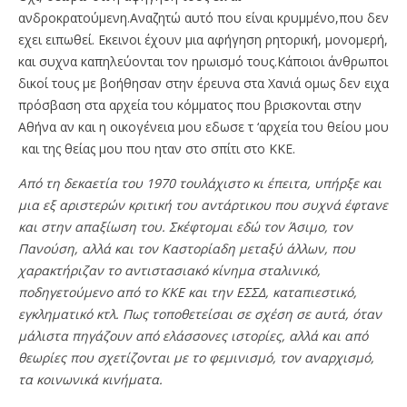
ανδροκρατούμενη.Αναζητώ αυτό που είναι κρυμμένο,που δεν
εχει ειπωθεί. Εκεινοι έχουν μια αφήγηση ρητορική, μονομερή,
και συχνα καπηλεύονται τον ηρωισμό τους.Κάποιοι άνθρωποι
δικοί τους με βοήθησαν στην έρευνα στα Χανιά ομως δεν ειχα
πρόσβαση στα αρχεία του κόμματος που βρισκονται στην
Αθήνα αν και η οικογένεια μου εδωσε τ ‘αρχεία του θείου μου
και της θείας μου που ηταν στο σπίτι στο ΚΚΕ.
Από τη δεκαετία του 1970 τουλάχιστο κι έπειτα, υπήρξε και
μια εξ αριστερών κριτική του αντάρτικου που συχνά έφτανε
και στην απαξίωση του. Σκέφτομαι εδώ τον Άσιμο, τον
Πανούση, αλλά και τον
Καστορίαδη μεταξύ άλλων, που
χαρακτήριζαν το αντιστασιακό κίνημα σταλινικό,
ποδηγετούμενο από το ΚΚΕ και την ΕΣΣΔ, καταπιεστικό,
εγκληματικό κτλ. Πως τοποθετείσαι σε σχέση σε αυτά, όταν
μάλιστα πηγάζουν από ελάσσονες ιστορίες, αλλά και από
θεωρίες που σχετίζονται με το φεμινισμό, τον αναρχισμό,
τα κοινωνικά κινήματα.