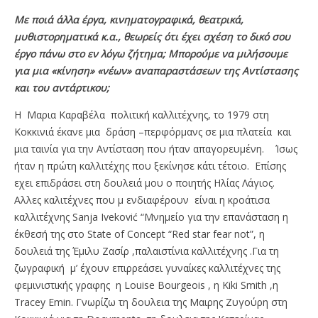
Με ποιά άλλα έργα, κινηματογραφικά, θεατρικά,
μυθιστορηματικά κ.α., θεωρείς ότι έχει σχέση το δικό σου
έργο πάνω στο εν λόγω ζήτημα; Μπορούμε να μιλήσουμε
για μια «κίνηση» «νέων» αναπαραστάσεων της Αντίστασης
και του αντάρτικου;
Η Μαρια Καραβέλα πολιτική καλλιτέχνης, το 1979 στη
Κοκκινιά έκανε μια δράση –περφόρμανς σε μια πλατεία και
μια ταινία για την Αντίσταση που ήταν απαγορευμένη. Ίσως
ήταν η πρώτη καλλιτέχης που ξεκίνησε κάτι τέτοιο. Επίσης
εχει επιδράσει στη δουλειά μου ο ποιητής Ηλίας Λάγιος.
Αλλες καλιτέχνες που μ ενδιαφέρουν είναι η κροάτισα
καλλιτέχνης Sanja Iveković “Μνημείο για την επανάσταση η
έκθεσή της στο State of Concept “Red star fear not”, η
δουλειά της Έμιλυ Ζασίρ ,παλαιστίνια καλλιτέχνης .Για τη
ζωγραφική μ’ έχουν επιρρεάσει γυναίκες καλλιτέχνες της
φεμινιστικής γραφης η Louise Bourgeois , η Kiki Smith ,η
Tracey Emin. Γνωρίζω τη δουλεια της Μαιρης Ζυγούρη στη