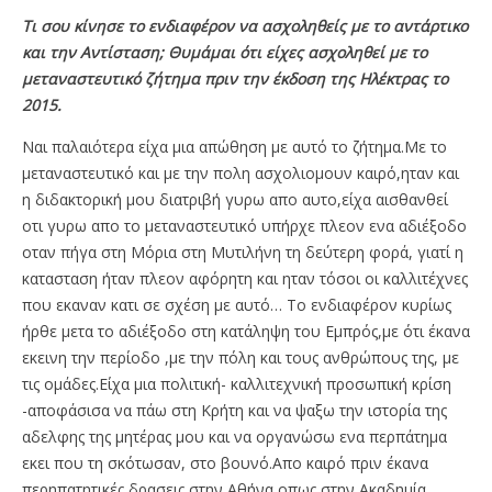
Τι σου κίνησε το ενδιαφέρον να ασχοληθείς με το αντάρτικο
και την Αντίσταση; Θυμάμαι ότι είχες ασχοληθεί με το
μεταναστευτικό ζήτημα πριν την έκδοση της Ηλέκτρας
το
2015.
Ναι παλαιότερα είχα μια απώθηση με αυτό το ζήτημα.Με το
μεταναστευτικό και με την πολη ασχολιομουν καιρό,ηταν και
η διδακτορική μου διατριβή γυρω απο αυτο,είχα αισθανθεί
οτι γυρω απο το μεταναστευτικό υπήρχε πλεον ενα αδιέξοδο
οταν πήγα στη Μόρια στη Μυτιλήνη τη δεύτερη φορά, γιατί η
κατασταση ήταν πλεον αφόρητη και ηταν τόσοι οι καλλιτέχνες
που εκαναν κατι σε σχέση με αυτό… Το ενδιαφέρον κυρίως
ήρθε μετα το αδιέξοδο στη κατάληψη του Εμπρός,με ότι έκανα
εκεινη την περίοδο ,με την πόλη και τους ανθρώπους της, με
τις ομάδες.Είχα μια πολιτική- καλλιτεχνική προσωπική κρίση
-αποφάσισα να πάω στη Κρήτη και να ψαξω την ιστορία της
αδελφης της μητέρας μου και να οργανώσω ενα περπάτημα
εκει που τη σκότωσαν, στo βουνό.Απο καιρό πριν έκανα
περηπατητικές δρασεις στην Αθήνα οπως στην Ακαδημία