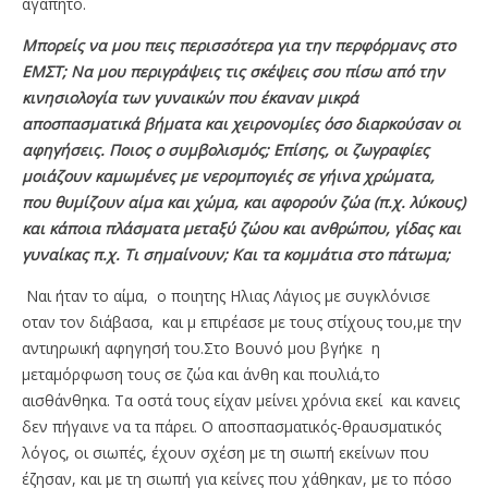
αγαπητό.
Μπορείς να μου πεις περισσότερα για την περφόρμανς στο
ΕΜΣΤ; Να μου περιγράψεις τις σκέψεις σου πίσω από την
κινησιολογία των γυναικών που έκαναν μικρά
αποσπασματικά βήματα και χειρονομίες όσο διαρκούσαν οι
αφηγήσεις. Ποιος ο συμβολισμός; Επίσης, οι ζωγραφίες
μοιάζουν καμωμένες με νερομπογιές σε γήινα χρώματα,
που θυμίζουν αίμα και χώμα, και αφορούν ζώα (π.χ. λύκους)
και κάποια πλάσματα μεταξύ ζώου και ανθρώπου, γίδας και
γυναίκας π.χ. Τι σημαίνουν; Και τα κομμάτια στο πάτωμα;
Ναι ήταν το αίμα, ο ποιητης Ηλιας Λάγιος με συγκλόνισε
οταν τον διάβασα, και μ επιρέασε με τους στίχους του,με την
αντιηρωική αφηγησή του.Στο Βουνό μου βγήκε η
μεταμόρφωση τους σε ζώα και άνθη και πουλιά,το
αισθάνθηκα. Τα οστά τους είχαν μείνει χρόνια εκεί και κανεις
δεν πήγαινε να τα πάρει. Ο αποσπασματικός-θραυσματικός
λόγος, οι σιωπές, έχουν σχέση με τη σιωπή εκείνων που
έζησαν, και με τη σιωπή για κείνες που χάθηκαν, με το πόσο