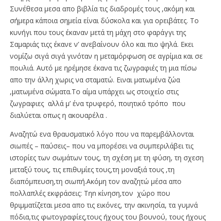
Συνέθεσα μεσα απο βιβλία τις διαδρομές τους ,ακόμη και
σήμερα κάποια σημεία είναι δύσκολα και για ορειβάτες. Το
κυνήγι που τους έκαναν μετά τη μάχη στο φαράγγι της
Σαμαριάς τιςς έκανε ν’ ανεβαίνουν όλο και πιο ψηλά. Εκει
νομίζω σιγά σιγά γινόταν η μεταμόρφωση σε αγρίμια και σε
πουλιά. Αυτό με ηρέμησε έκανα τις ζωγραφιές τη μια πίσω
απο την άλλη χωρις να σταματώ. Ειναι ματωμένα ζώα
,ματωμένα σώματα.Το αίμα υπάρχει ως στοιχείο στις
ζωγραφιες αλλά μ’ ένα τρυφερό, ποιητικό τρόπο που
διαλύεται οπως η ακουαρέλα .
Αναζητώ ενα θραυσματικό λόγο που να παρεμβάλλονται
σιωπές – παύσεις– που να μπορέσει να συμπεριλάβει τις
ιστορίες των σωμάτων τους, τη σχέση με τη φύση, τη σχεση
μεταξύ τους, τις επιθυμίες τους,τη μοναξιά τους ,τη
διαπόμπευση,τη σιωπή.Ακόμη τον αναζητώ μέσα απο
πολλαπλές εκφράσεις: Tηn κίνηση,τον χώρο που
θριμματίζεται μεσα απο τις εικόνες, την ακινησία, τα γυμνά
πόδια,τις φωτογραφίες,τους ήχους του βουνού, τους ήχους