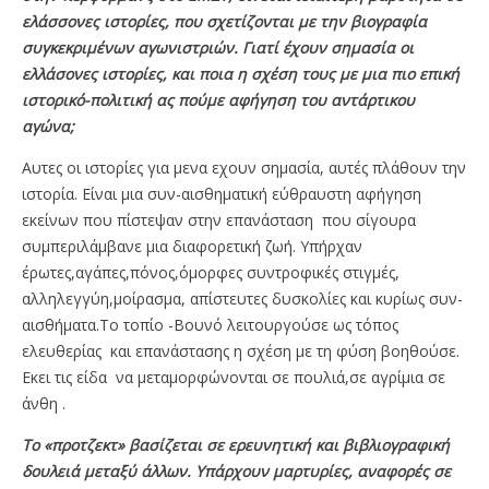
ελάσσονες ιστορίες, που σχετίζονται με την βιογραφία
συγκεκριμένων αγωνιστριών. Γιατί έχουν σημασία οι
ελλάσονες ιστορίες, και ποια η σχέση τους με μια πιο επική
ιστορικό-πολιτική ας πούμε αφήγηση του αντάρτικου
αγώνα;
Αυτες οι ιστορίες για μενα εχουν σημασία, αυτές πλάθουν την
ιστορία. Είναι μια συν-αισθηματική εύθραυστη αφήγηση
εκείνων που πίστεψαν στην επανάσταση που σίγουρα
συμπεριλάμβανε μια διαφορετική ζωή. Υπήρχαν
έρωτες,αγάπες,πόνος,όμορφες συντροφικές στιγμές,
αλληλεγγύη,μοίρασμα, απίστευτες δυσκολίες και κυρίως συν-
αισθήματα.Το τοπίο -Βουνό λειτουργούσε ως τόπος
ελευθερίας και επανάστασης η σχέση με τη φύση βοηθούσε.
Εκει τις είδα να μεταμορφώνονται σε πουλιά,σε αγρίμια σε
άνθη .
Το «προτζεκτ» βασίζεται σε ερευνητική και βιβλιογραφική
δουλειά μεταξύ άλλων. Υπάρχουν μαρτυρίες, αναφορές σε