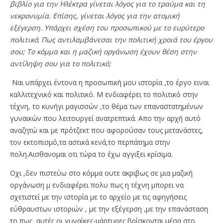
βιβλίο για την Ηλέκτρα γίνεται λόγος για το τραύμα και τη
νεκρονυμία. Επίσης, γίνεται λόγος για την ατομική
εξέγερση. Υπάρχει σχέση του προσωπικού με το ευρύτερο
πολιτικό
;
Πως αντιλαμβάνεσαι την πολιτική χροιά του έργου
σου; Το κόμμα και η μαζική οργάνωση έχουν θέση στην
αντίληψη σου για το πολιτικό;
Ναι υπάρχει έντονα η προσωπική μου ιστορία ,το έργο ειναι
καλλιτεχνικό και πολιτικό. Μ ενδιαφέρει το πολιτικό στην
τέχνη, το κυνήγι μαγισσών ,το θέμα των επαναστατημένων
γυναικών που λειτουργεί ανατρεπτικά. Απο την αρχή αυτό
αναζητώ και με πρότζεκτ που αφορούσαν τους μετανάστες,
τον εκτοπισμό,τα αστικά κενά,το περπάτημα στην
πολη.Αισθανομαι οτι τώρα το έχω αγγιξει κρίσιμα.
Οχι ,δεν πιστεύω στο κόμμα ουτε ακριβως σε μια μαζική
οργάνωση μ ενδιαφέρει πολυ πως η τέχνη μπορει να
σχετιστεί με την ιστορία με το αρχείο με τις αφηγήσεις
εύθραυστων ιστοριών , με την εξέγερση ,με την επανάσταση
το πως αυτές οι γυναίκες-μάρτυρες βρίσκονται μέσα στο