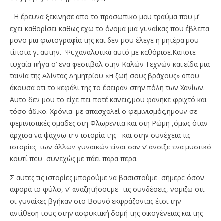
Η έρευνα ξεκινησε απο το προσωπικο μου τραύμα που μ’
εχει καθορίσει καθως εχω το όνομα μια γυναίκας που έβλεπα
μονο μια φωτογραφία της και δεν μου έλεγε η μητέρα μου
τίποτα γι αυτην. Ψυχαναλυτικά αυτό με καθόρισε.Καποτε
τυχαία πήγα σ’ ενα φεστιβάλ στην Καλών Τεχνών και είδα μια
ταινία της Αλίντας Δημητρίου «Η ζωή σους βράχους» οπου
άκουσα οτι το κεφάλι της το έσειραν στην πόλη των Χανίων.
Αυτο δεν μου το είχε πει ποτέ κανεις,μου φανηκε φριχτό και
τόσο άδικο. Χρόνια με απασχολεί ο φεμινισμός,ημουν σε
φεμινιστικές ομαδες στη Φλωρεντια και στη Ρώμη ,όμως όταν
άρχισα να ψάχνω την ιστορία της –και στην συνέχεια τις
ιστορίες των άλλων γυναικών είναι σαν ν’ άνοιξε ενα μυστικό
κουτί που συνεχώς με πάει παρα περα.
Σ αυτες τις ιστορίες μπορούμε να βασιστούμε σήμερα όσον
αφορά το φύλο, ν’ αναζητήσουμε -τις συνδέσεις, νομιζω οτι
οι γυναίκες βγήκαν στο Βουνό εκφράζοντας έτσι την
αντίθεση τους στην ασφυκτική δομή της οικογένειας και της