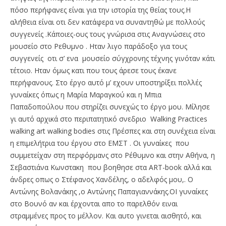
πόσο περήφανες είναι για την ιστορία της θείας τους.Η
αλήθεια είναι οτι δεν κατάφερα να συναντηθώ με πολλούς
συγγενείς .Κάποιες-ους τους γνώρισα στις Αναγνώσεις στο
μουσείο στο Ρεθυμνο . Ηταν λιγο παράδοξο για τους
συγγενείς οτι σ’ ενα μουσείο σύγχρονης τέχνης γινόταν κάτι
τέτοιο. Ηταν όμως κατι που τους άρεσε τους έκανε
περήφανους. Στο έργο αυτό μ’ εχουν υποστηρίξει πολλές
γυναίκες όπως η Μαρία Μαραγκού και η Μπια
Παπαδοπούλου που στηρίζει συνεχώς το έργο μου. Μίλησε
γι αυτό αρχικά στο περιπατητικό σνεδριο Walking Practices
walking art walking bodies στις Πρέσπες και στη συνέχεια είναι
η επιμελήτρια του έργου στο ΕΜΣΤ . Οι γυναίκες που
συμμετείχαν στη περφόρμανς στο Ρέθυμνο και στην Αθήνα, η
Σεβαστιάνα Κωνστακη που βοηθησε στα ART-book αλλά και
άνδρες οπως ο Στέφανος Χανδέλης, ο αδελφός μου,. Ο
Αντώνης Βολανάκης ,ο Αντώνης Παπαγιαννάκης.ΟΙ γυναίκες
στο Βουνό αν και έρχονται απο το παρελθόν ειναι
στραμμένες προς το μέλλον. Και αυτο γινεται αισθητό, και