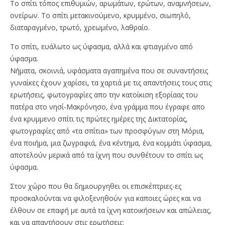
Το σπίτι τόπος επιθυμιών, αρωμάτων, ερώτων, αναμνήσεων,
ονείρων. Tο σπίτι μετακινούμενο, κρυμμένο, σιωπηλό,
διαταραγμένο, τρωτό, χρεωμένο, λαθραίο.
Το σπίτι, ευάλωτο ως ύφασμα, αλλά και φτιαγμένο από
ύφασμα.
Νήματα, σκοινιά, υφάσματα αγαπημένα που σε συναντήσεις
γυναίκες έχουν χαρίσει, τα χαρτιά με τις απαντήσεις τους στις
ερωτήσεις, φωτογραφίες απο την κατοίκιση εξορίαας του
πατέρα στο νησί-Μακρόνησο, ένα γράμμα που έγραφε απο
ένα κρυμμενο σπίτι τις πρώτες ημέρες της Δικτατορίας,
φωτογραφίες από «τα σπίτια» των προσφύγων στη Μόρια,
ένα ποιήμα, μια ζωγραφιά, ένα κέντημα, ένα κομμάτι ύφασμα,
αποτελούν μερικά από τα ίχνη που συνθέτουν το σπίτι ως
ύφασμα.
Στον χώρο που θα δημιουργηθει οι επισκέπτριες-ες
προσκαλούνται να φιλοξενηθούν για καποιες ώρες και να
έλθουν σε επαφή με αυτά τα ίχνη κατοικήσεων και απώλειας,
και να απαντήσουν στις ερωτήσεις: