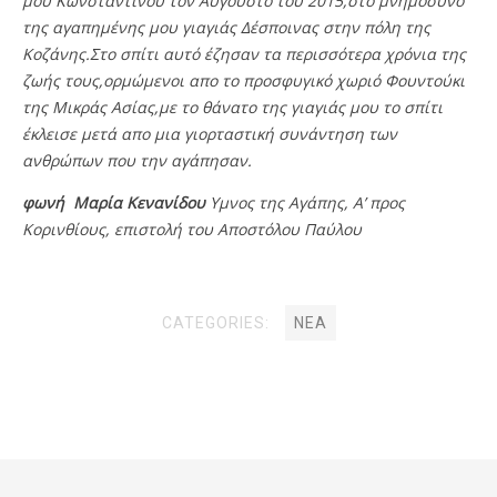
μου Κωνσταντινου τον Αύγουστο του 2015,στο μνημόσυνο
της αγαπημένης μου γιαγιάς Δέσποινας στην πόλη της
Κοζάνης.
Στο σπίτι αυτό έζησαν τα περισσότερα χρόνια της
ζωής τους,ορμώμενοι απο το προσφυγικό χωριό Φουντούκι
της Μικράς Ασίας,με το θάνατο της γιαγιάς μου το σπίτι
έκλεισε μετά απο μια γιορταστική συνάντηση των
ανθρώπων που την
αγάπησαν.
φωνή Μαρία Κενανίδου
Υμνος της Αγάπης, Α’ προς
Κορινθίους, επιστολή του Αποστόλου Παύλoυ
CATEGORIES:
ΝΕΑ